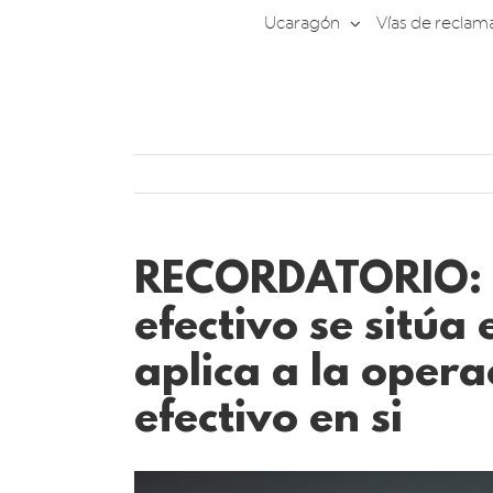
Saltar
Ucaragón
Vías de reclam
al
contenido
RECORDATORIO: e
efectivo se sitúa 
aplica a la opera
efectivo en si
Ver