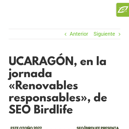
Saltar
Toggl
al
Slidi
contenido
Bar
Area
Anterior
Siguiente
UCARAGÓN, en la
jornada
«Renovables
responsables», de
SEO Birdlife
Ver