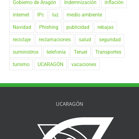
Gobierno de Aragón
Indemnización
inflación
internet
IPc
luz
medio ambiente
Navidad
Phishing
publicidad
rebajas
reciclaje
reclamaciones
salud
seguridad
suministros
telefonía
Teruel
Transportes
turismo
UCARAGÓN
vacaciones
UCARAGÓN