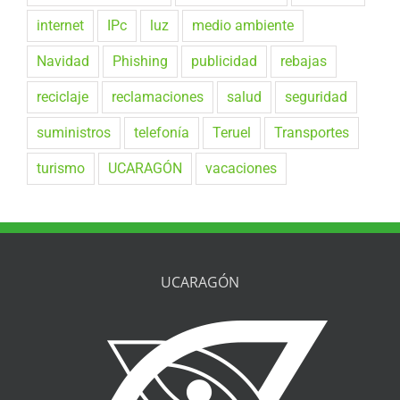
internet
IPc
luz
medio ambiente
Navidad
Phishing
publicidad
rebajas
reciclaje
reclamaciones
salud
seguridad
suministros
telefonía
Teruel
Transportes
turismo
UCARAGÓN
vacaciones
UCARAGÓN