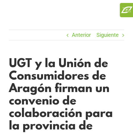
Saltar
Toggl
al
Slidi
contenido
Bar
Area
Anterior
Siguiente
UGT y la Unión de
Consumidores de
Aragón firman un
convenio de
colaboración para
la provincia de