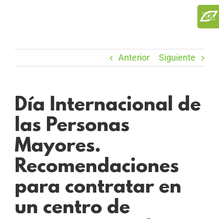
Saltar
Toggl
al
Slidi
contenido
Bar
Area
Anterior
Siguiente
Día Internacional de
las Personas
Mayores.
Recomendaciones
para contratar en
un centro de