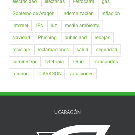
electricidad
eléctricas
Ferrocarril
gas
Gobierno de Aragón
Indemnización
inflación
internet
IPc
luz
medio ambiente
Navidad
Phishing
publicidad
rebajas
reciclaje
reclamaciones
salud
seguridad
suministros
telefonía
Teruel
Transportes
turismo
UCARAGÓN
vacaciones
UCARAGÓN