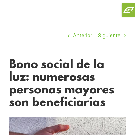
Saltar
Toggl
al
Slidi
contenido
Bar
Area
Anterior
Siguiente
Bono social de la
luz: numerosas
personas mayores
son beneficiarias
Ver
imagen