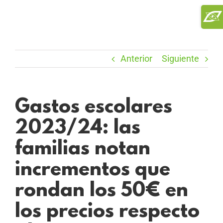
Saltar
Toggl
al
Slidi
contenido
Bar
Area
Anterior
Siguiente
Gastos escolares
2023/24: las
familias notan
incrementos que
rondan los 50€ en
los precios respecto