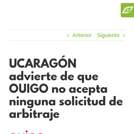
Saltar
Toggl
al
Slidi
contenido
Bar
Area
Anterior
Siguiente
UCARAGÓN
advierte de que
OUIGO no acepta
ninguna solicitud de
arbitraje
Ver