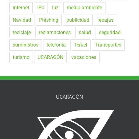
internet
IPc
luz
medio ambiente
Navidad
Phishing
publicidad
rebajas
reciclaje
reclamaciones
salud
seguridad
suministros
telefonía
Teruel
Transportes
turismo
UCARAGÓN
vacaciones
UCARAGÓN