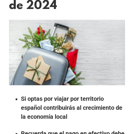
de 2024
Ver
imagen
más
grande
Si optas por viajar por territorio
español contribuirás al crecimiento de
la economía local
Recuerda que el pago en efectivo debe