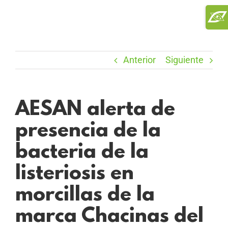
Saltar
Toggl
al
Slidi
contenido
Bar
Area
Anterior
Siguiente
AESAN alerta de
presencia de la
bacteria de la
listeriosis en
morcillas de la
marca Chacinas del