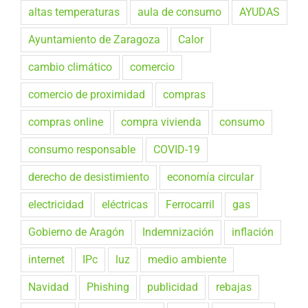
altas temperaturas
aula de consumo
AYUDAS
Ayuntamiento de Zaragoza
Calor
cambio climático
comercio
comercio de proximidad
compras
compras online
compra vivienda
consumo
consumo responsable
COVID-19
derecho de desistimiento
economía circular
electricidad
eléctricas
Ferrocarril
gas
Gobierno de Aragón
Indemnización
inflación
internet
IPc
luz
medio ambiente
Navidad
Phishing
publicidad
rebajas